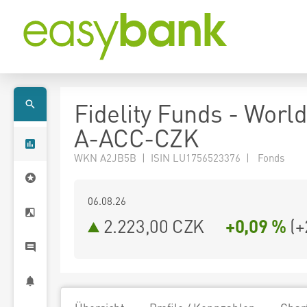
Fidelity Funds - Worl
A-ACC-CZK
WKN A2JB5B | ISIN LU1756523376 | Fonds
06.08.26
2.223,00 CZK
+0,09 %
(
+