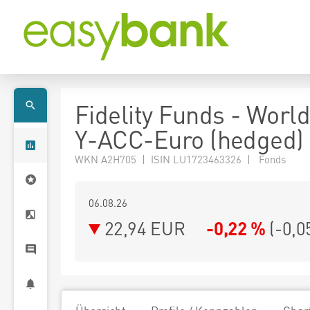
Fidelity Funds - Worl
Y-ACC-Euro (hedged)
WKN A2H705 | ISIN LU1723463326 | Fonds
06.08.26
22,94 EUR
-0,22 %
(
-0,0