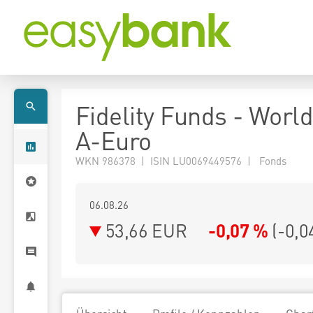
Fidelity Funds - Worl
A-Euro
WKN 986378 | ISIN LU0069449576 | Fonds
06.08.26
53,66 EUR
-0,07 %
(
-0,0