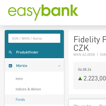
Fidelity
CZK
Produktfinder
WKN A2JB5B | ISIN
Märkte
06.08.26
2.223,0
Intro
Indizes & Aktien
Fonds