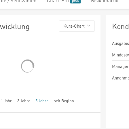
file / Kennzahlen
Chart-Pro
Risikomatrix
twicklung
Kond
Kurs-Chart
Ausgabe
Mindest
Managem
Annahme
1 Jahr
3 Jahre
5 Jahre
seit Beginn