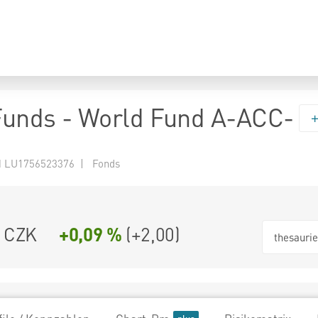
 Funds - World Fund A-ACC-
 LU1756523376 | Fonds
0 CZK
+0,09 %
(
+2,00
)
thesauri