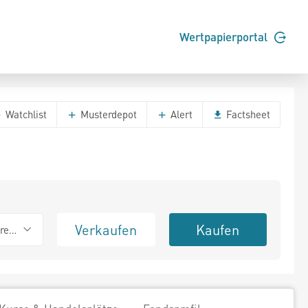
Wertpapierportal
Watchlist
Musterdepot
Alert
Factsheet
Verkaufen
Kaufen
erend