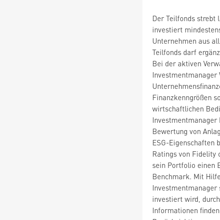
Der Teilfonds strebt
investiert mindesten
Unternehmen aus alle
Teilfonds darf ergän
Bei der aktiven Verw
Investmentmanager 
Unternehmensfinanze
Finanzkenngrößen so
wirtschaftlichen Be
Investmentmanager b
Bewertung von Anlage
ESG-Eigenschaften b
Ratings von Fidelity 
sein Portfolio einen 
Benchmark. Mit Hilf
Investmentmanager si
investiert wird, dur
Informationen finden