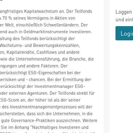
 langfristiges Kapitalwachstum an. Der Teilfonds
Loggen 
s 70 % seines Vermögens in Aktien von
und ein
r Welt, einschließlich Schwellenländern. Der
zend auch in Geldmarktinstrumente investieren.
Logi
altung des Teilfonds berücksichtigt der
Wachstums- und Bewertungskennzahlen,
n, Kapitalrendite, Cashflows und andere
wie die Unternehmensführung, die Branche, die
dingungen und andere Faktoren. Der
erücksichtigt ESG-Eigenschaften bei der
risiken und - chancen. Bei der Ermittlung der
erücksichtigt der Investmentmanager ESG-
oder externen Agenturen. Der Teilfonds strebt für
ESG-Score an, der höher ist als der seiner
e des Investmentmanagementprozesses will der
cherstellen, dass sich die Unternehmen, in die
ch gute Governance-Praktiken auszeichnen. Weitere
 Sie im Anhang "Nachhaltiges Investieren und