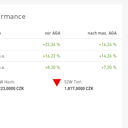
ormance
m
vor AGA
nach max. AGA
+22,34 %
+16,24 %
.a.
+16,22 %
+14,26 %
.a.
+8,30 %
+7,20 %
W Hoch:
52W Tief:
223,0000 CZK
1.817,0000 CZK