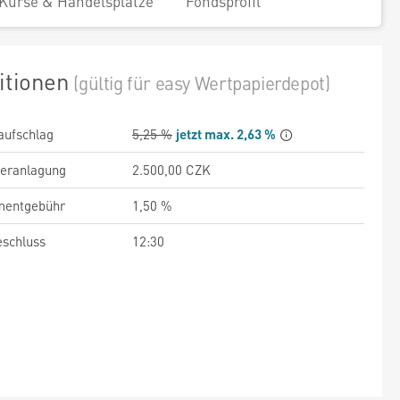
Kurse & Handelsplätze
Fondsprofil
itionen
(gültig für easy Wertpapierdepot)
aufschlag
5,25 %
jetzt max. 2,63 %
veranlagung
2.500,00 CZK
entgebühr
1,50 %
schluss
12:30