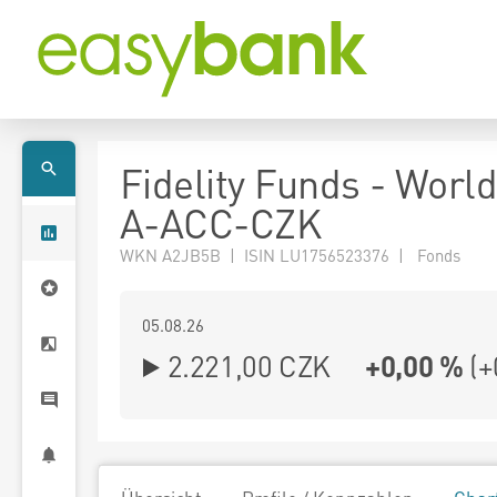
Fidelity Funds - Worl
A-ACC-CZK
WKN A2JB5B | ISIN LU1756523376 | Fonds
05.08.26
2.221,00 CZK
+0,00 %
(
+