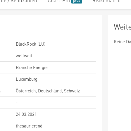
file / Kennzahlen
Chart-Pro
Risikomatrix
Weit
Keine Da
BlackRock (LU)
weltweit
Branche Energie
Luxemburg
n
Österreich, Deutschland, Schweiz
-
24.03.2021
thesaurierend