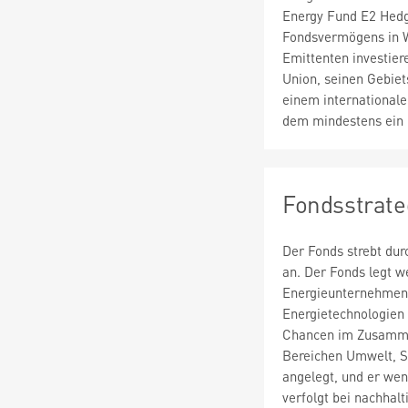
Energy Fund E2 Hed
Fondsvermögens in W
Emittenten investier
Union, seinen Gebie
einem internationale
dem mindestens ein M
Fondsstrate
Der Fonds strebt du
an. Der Fonds legt w
Energieunternehmen 
Energietechnologien 
Chancen im Zusammen
Bereichen Umwelt, S
angelegt, und er we
verfolgt bei nachhal