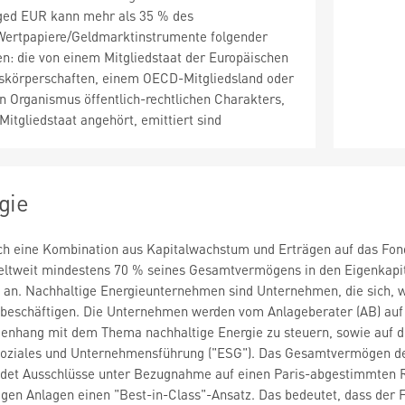
ged EUR kann mehr als 35 % des
ertpapiere/Geldmarktinstrumente folgender
en: die von einem Mitgliedstaat der Europäischen
tskörperschaften, einem OECD-Mitgliedsland oder
n Organismus öffentlich-rechtlichen Charakters,
itgliedstaat angehört, emittiert sind
gie
rch eine Kombination aus Kapitalwachstum und Erträgen auf das Fon
eltweit mindestens 70 % seines Gesamtvermögens in den Eigenkapita
an. Nachhaltige Energieunternehmen sind Unternehmen, die sich, wi
beschäftigen. Die Unternehmen werden vom Anlageberater (AB) auf d
hang mit dem Thema nachhaltige Energie zu steuern, sowie auf der
oziales und Unternehmensführung ("ESG"). Das Gesamtvermögen des
ndet Ausschlüsse unter Bezugnahme auf einen Paris-abgestimmten R
tigen Anlagen einen "Best-in-Class"-Ansatz. Das bedeutet, dass der 