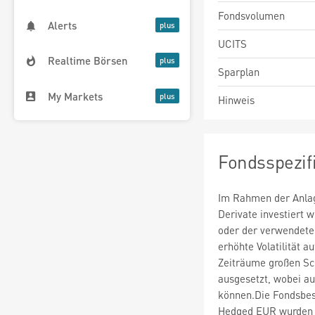
Fondsvolumen
Alerts
UCITS
Realtime Börsen
Sparplan
My Markets
Hinweis
Fondsspezif
Im Rahmen der Anlag
Derivate investiert
oder der verwendete
erhöhte Volatilität a
Zeiträume großen S
ausgesetzt, wobei au
können.Die Fondsbe
Hedged EUR wurden d