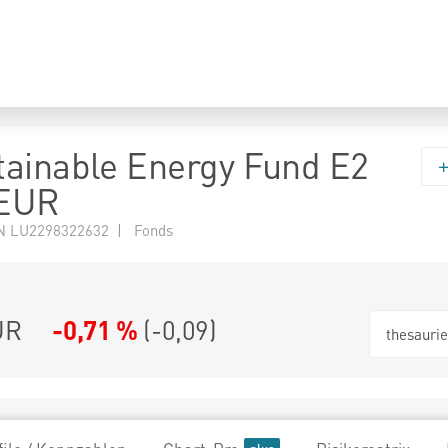
ainable Energy Fund E2
 EUR
N LU2298322632 | Fonds
UR
-0,71 %
(
-0,09
)
thesauri