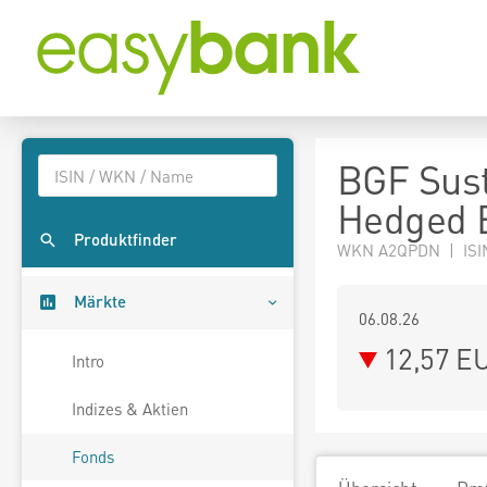
BGF Sust
Hedged
Produktfinder
WKN A2QPDN | ISI
Märkte
06.08.26
12,57 E
Intro
Indizes & Aktien
Fonds