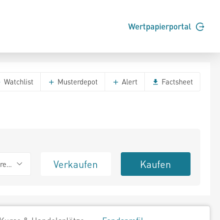
Wertpapierportal
Watchlist
Musterdepot
Alert
Factsheet
Verkaufen
Kaufen
erend