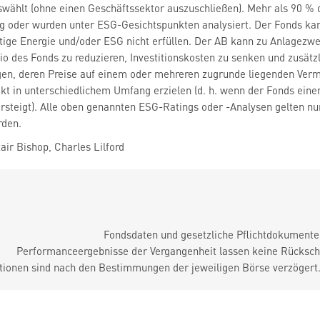
wählt (ohne einen Geschäftssektor auszuschließen). Mehr als 90 % de
g oder wurden unter ESG-Gesichtspunkten analysiert. Der Fonds kan
ltige Energie und/oder ESG nicht erfüllen. Der AB kann zu Anlagezw
lio des Fonds zu reduzieren, Investitionskosten zu senken und zusätz
lagen, deren Preise auf einem oder mehreren zugrunde liegenden Ve
kt in unterschiedlichem Umfang erzielen (d. h. wenn der Fonds einem
teigt). Alle oben genannten ESG-Ratings oder -Analysen gelten nur
rden.
ir Bishop, Charles Lilford
Fondsdaten und gesetzliche Pflichtdokument
Performanceergebnisse der Vergangenheit lassen keine Rückschl
tionen sind nach den Bestimmungen der jeweiligen Börse verzögert