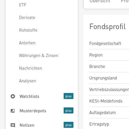
Übersicht
Pro
ETF
Derivate
Fondsprofil
Rohstoffe
Anleihen
Fondgesellschaft
Region
Währungen & Zinsen
Branche
Nachrichten
Ursprungsland
Analysen
Vertriebszulassunge
Watchlists
KESt-Meldefonds
Musterdepots
Auflagedatum
Ertragstyp
Notizen