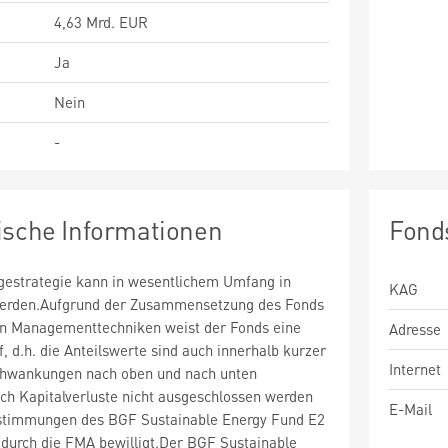
4,63 Mrd. EUR
Ja
Nein
-
ische Informationen
Fond
estrategie kann in wesentlichem Umfang in
KAG
 werden.Aufgrund der Zusammensetzung des Fonds
n Managementtechniken weist der Fonds eine
Adresse
uf, d.h. die Anteilswerte sind auch innerhalb kurzer
Internet
chwankungen nach oben und nach unten
ch Kapitalverluste nicht ausgeschlossen werden
E-Mail
stimmungen des BGF Sustainable Energy Fund E2
urch die FMA bewilligt.Der BGF Sustainable