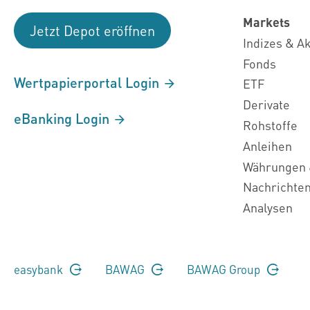
Markets
Jetzt Depot eröffnen
Indizes & A
Fonds
Wertpapierportal Login
ETF
Derivate
eBanking Login
Rohstoffe
Anleihen
Währungen 
Nachrichte
Analysen
easybank
BAWAG
BAWAG Group