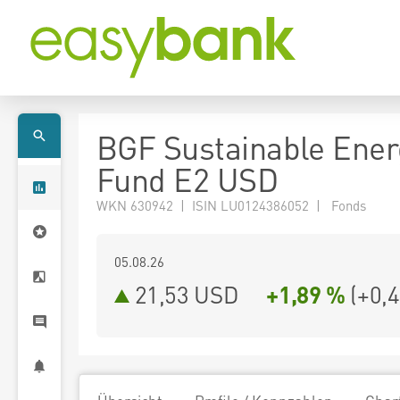
BGF Sustainable Ener
Fund E2 USD
WKN 630942 | ISIN LU0124386052 | Fonds
05.08.26
21,53 USD
+1,89 %
(
+0,