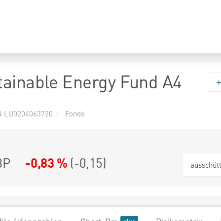
ainable Energy Fund A4
N LU0204063720 | Fonds
BP
-0,83 %
(
-0,15
)
ausschüt