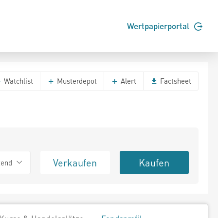
Wertpapierportal
Watchlist
Musterdepot
Alert
Factsheet
Verkaufen
Kaufen
tend