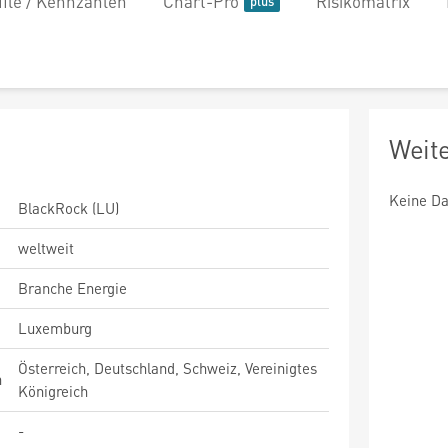
file / Kennzahlen
Chart-Pro
Risikomatrix
Weit
Keine Da
BlackRock (LU)
weltweit
Branche Energie
Luxemburg
Österreich, Deutschland, Schweiz, Vereinigtes
n
Königreich
-