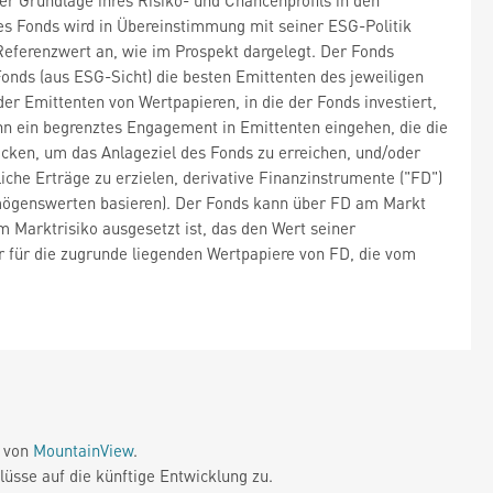
 Grundlage ihres Risiko- und Chancenprofils in den
 Fonds wird in Übereinstimmung mit seiner ESG-Politik
eferenzwert an, wie im Prospekt dargelegt. Der Fonds
Fonds (aus ESG-Sicht) die besten Emittenten des jeweiligen
r Emittenten von Wertpapieren, in die der Fonds investiert,
n ein begrenztes Engagement in Emittenten eingehen, die die
ecken, um das Anlageziel des Fonds zu erreichen, und/oder
liche Erträge zu erzielen, derivative Finanzinstrumente ("FD")
rmögenswerten basieren). Der Fonds kann über FD am Markt
 Marktrisiko ausgesetzt ist, das den Wert seiner
 für die zugrunde liegenden Wertpapiere von FD, die vom
e von
MountainView
.
üsse auf die künftige Entwicklung zu.