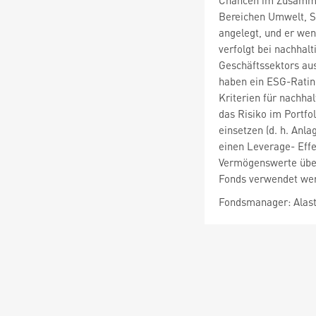
Chancen im Zusammen
Bereichen Umwelt, S
angelegt, und er we
verfolgt bei nachhal
Geschäftssektors aus
haben ein ESG-Ratin
Kriterien für nachha
das Risiko im Portfo
einsetzen (d. h. An
einen Leverage- Effe
Vermögenswerte übers
Fonds verwendet we
Fondsmanager: Alasta