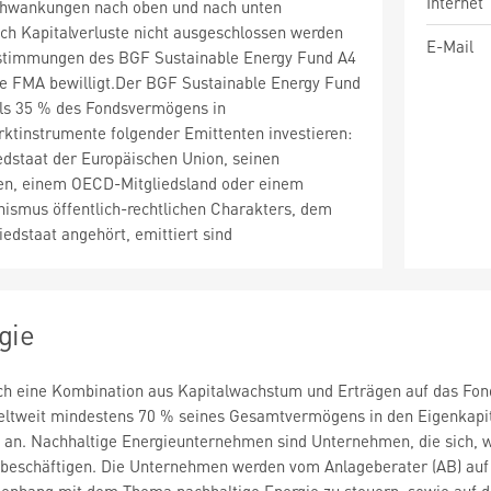
Internet
chwankungen nach oben und nach unten
ch Kapitalverluste nicht ausgeschlossen werden
E-Mail
stimmungen des BGF Sustainable Energy Fund A4
e FMA bewilligt.Der BGF Sustainable Energy Fund
ls 35 % des Fondsvermögens in
ktinstrumente folgender Emittenten investieren:
edstaat der Europäischen Union, seinen
en, einem OECD-Mitgliedsland oder einem
nismus öffentlich-rechtlichen Charakters, dem
iedstaat angehört, emittiert sind
gie
rch eine Kombination aus Kapitalwachstum und Erträgen auf das Fon
eltweit mindestens 70 % seines Gesamtvermögens in den Eigenkapita
an. Nachhaltige Energieunternehmen sind Unternehmen, die sich, wi
beschäftigen. Die Unternehmen werden vom Anlageberater (AB) auf d