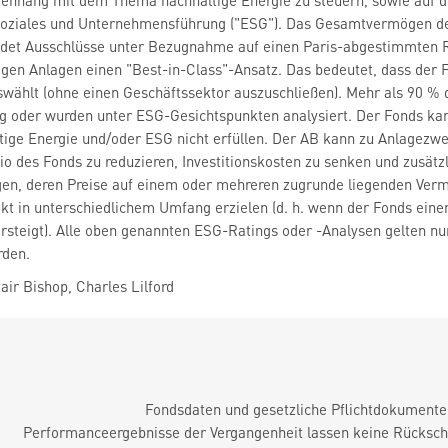
hang mit dem Thema nachhaltige Energie zu steuern, sowie auf der
oziales und Unternehmensführung ("ESG"). Das Gesamtvermögen des
ndet Ausschlüsse unter Bezugnahme auf einen Paris-abgestimmten R
tigen Anlagen einen "Best-in-Class"-Ansatz. Das bedeutet, dass der 
wählt (ohne einen Geschäftssektor auszuschließen). Mehr als 90 % de
g oder wurden unter ESG-Gesichtspunkten analysiert. Der Fonds kan
ltige Energie und/oder ESG nicht erfüllen. Der AB kann zu Anlagezw
lio des Fonds zu reduzieren, Investitionskosten zu senken und zusätz
lagen, deren Preise auf einem oder mehreren zugrunde liegenden Ve
kt in unterschiedlichem Umfang erzielen (d. h. wenn der Fonds einem
teigt). Alle oben genannten ESG-Ratings oder -Analysen gelten nur
rden.
ir Bishop, Charles Lilford
Fondsdaten und gesetzliche Pflichtdokument
Performanceergebnisse der Vergangenheit lassen keine Rückschl