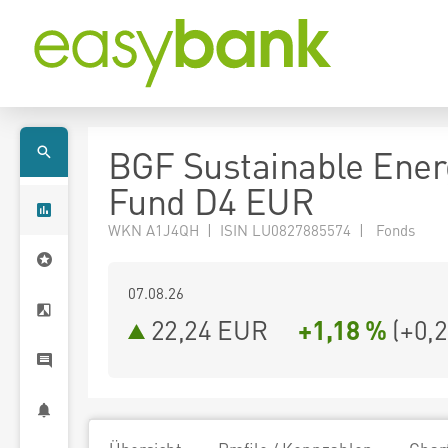
BGF Sustainable Ener
Fund D4 EUR
WKN A1J4QH | ISIN LU0827885574 | Fonds
07.08.26
22,24 EUR
+1,18 %
(
+0,