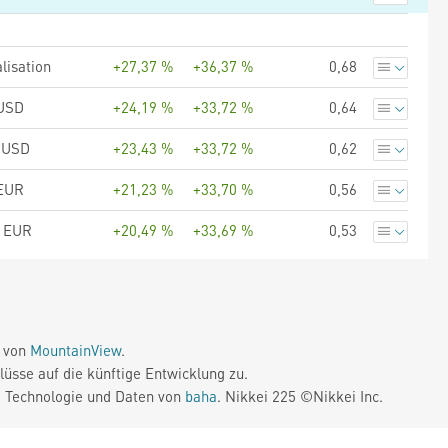
lisation
+27,37 %
+36,37 %
0,68
 USD
+24,19 %
+33,72 %
0,64
 USD
+23,43 %
+33,72 %
0,62
 EUR
+21,23 %
+33,70 %
0,56
C EUR
+20,49 %
+33,69 %
0,53
e von
MountainView
.
üsse auf die künftige Entwicklung zu.
. Technologie und Daten von
baha
. Nikkei 225 ©Nikkei Inc.