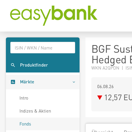
BGF Sust
Hedged
Produktfinder
WKN A2QPDN | ISI
Märkte
06.08.26
12,57 E
Intro
Indizes & Aktien
Fonds