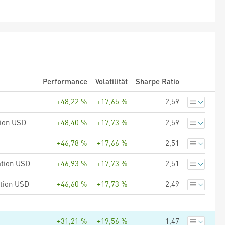
Performance
Volatilität
Sharpe Ratio
+48,22 %
+17,65 %
2,59
tion USD
+48,40 %
+17,73 %
2,59
+46,78 %
+17,66 %
2,51
ation USD
+46,93 %
+17,73 %
2,51
ation USD
+46,60 %
+17,73 %
2,49
+31,21 %
+19,56 %
1,47