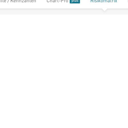
file / Kennzahlen
Chart-Pro
Risikomatrix