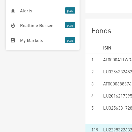
Alerts
Realtime Börsen
Fonds
My Markets
ISIN
1
AT0000A1TWQ
2
LU025633245
3
AT0000688676
4
LU201621739
5
LU025633172
119
LU229832263