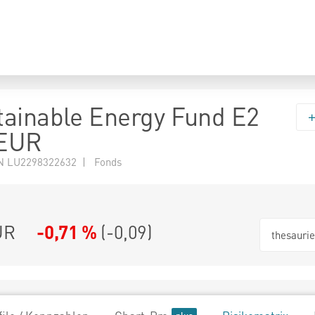
ainable Energy Fund E2
 EUR
N LU2298322632 | Fonds
UR
-0,71 %
(
-0,09
)
thesauri