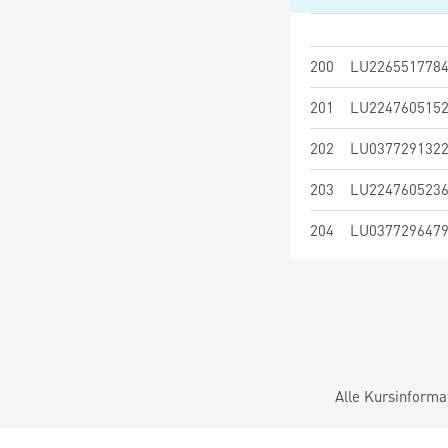
200
LU226551778
201
LU224760515
202
LU037729132
203
LU224760523
204
LU037729647
Alle Kursinforma