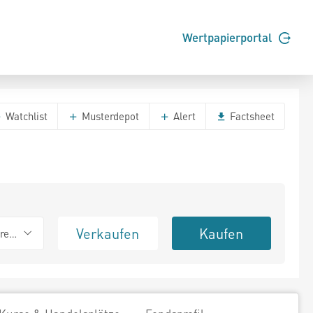
Wertpapierportal
Watchlist
Musterdepot
Alert
Factsheet
Verkaufen
Kaufen
erend