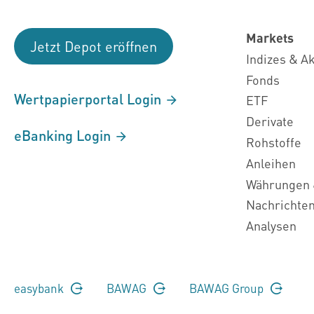
Markets
Jetzt Depot eröffnen
Indizes & A
Fonds
Wertpapierportal Login
ETF
Derivate
eBanking Login
Rohstoffe
Anleihen
Währungen 
Nachrichte
Analysen
easybank
BAWAG
BAWAG Group