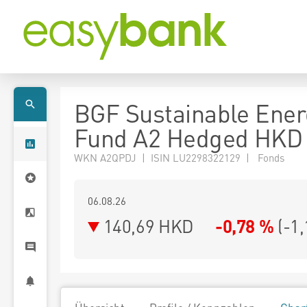
BGF Sustainable Ener
Fund A2 Hedged HKD
WKN A2QPDJ | ISIN LU2298322129 | Fonds
06.08.26
140,69 HKD
-0,78 %
(
-1,