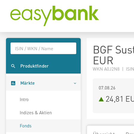
BGF Sust
EUR
Produktfinder
WKN A0J2N8 | ISIN
Märkte
07.08.26
24,81 E
Intro
Indizes & Aktien
Fonds