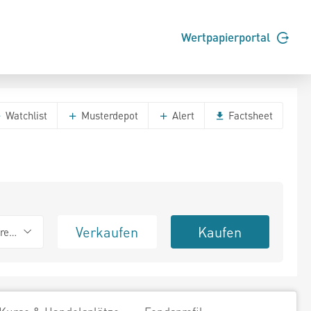
Wertpapierportal
Watchlist
Musterdepot
Alert
Factsheet
Verkaufen
Kaufen
erend