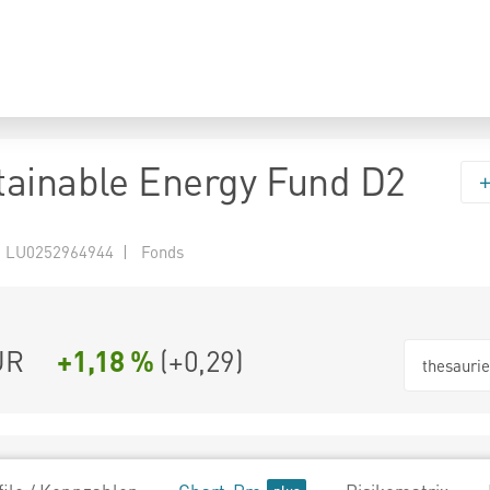
ainable Energy Fund D2
 LU0252964944 | Fonds
UR
+1,18 %
(
+0,29
)
thesauri