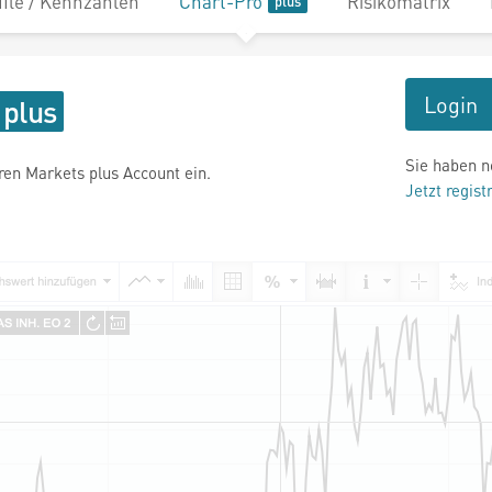
file / Kennzahlen
Chart-Pro
Risikomatrix
Login
Sie haben n
hren Markets plus Account ein.
Jetzt regist