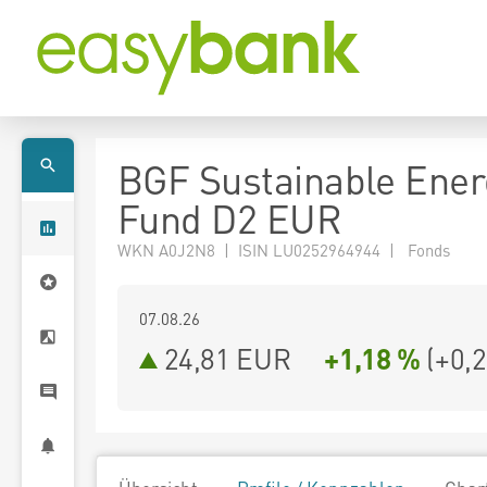
BGF Sustainable Ener
Fund D2 EUR
WKN A0J2N8 | ISIN LU0252964944 | Fonds
07.08.26
24,81 EUR
+1,18 %
(
+0,