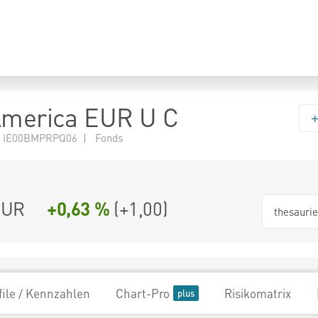
America EUR U C
N IE00BMPRPQ06 | Fonds
EUR
+0,63 %
(
+1,00
)
thesauri
file / Kennzahlen
Chart-Pro
Risikomatrix