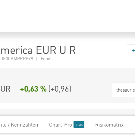
America EUR U R
N IE00BMPRPP98 | Fonds
EUR
+0,63 %
(
+0,96
)
thesauri
file / Kennzahlen
Chart-Pro
Risikomatrix