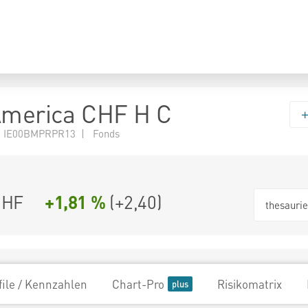
America CHF H C
N IE00BMPRPR13 | Fonds
CHF
+1,81 %
(
+2,40
)
thesauri
file / Kennzahlen
Chart-Pro
Risikomatrix