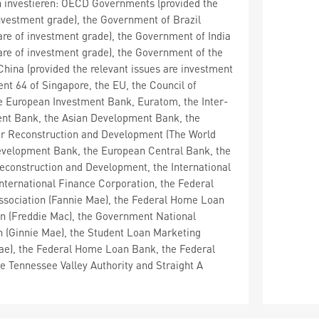
n investieren: OECD Governments (provided the
investment grade), the Government of Brazil
 are of investment grade), the Government of India
 are of investment grade), the Government of the
China (provided the relevant issues are investment
nt 64 of Singapore, the EU, the Council of
e European Investment Bank, Euratom, the Inter-
t Bank, the Asian Development Bank, the
or Reconstruction and Development (The World
evelopment Bank, the European Central Bank, the
construction and Development, the International
nternational Finance Corporation, the Federal
ssociation (Fannie Mae), the Federal Home Loan
n (Freddie Mac), the Government National
 (Ginnie Mae), the Student Loan Marketing
Mae), the Federal Home Loan Bank, the Federal
e Tennessee Valley Authority and Straight A