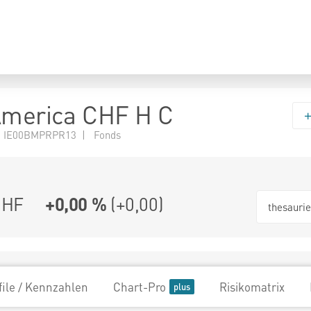
America CHF H C
N IE00BMPRPR13 | Fonds
CHF
+0,00 %
(
+0,00
)
thesauri
file / Kennzahlen
Chart-Pro
Risikomatrix