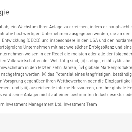
gie
uf ab, ein Wachstum Ihrer Anlage zu erreichen, indem er hauptsächlic
qualitativ hochwertigen Unternehmen ausgegeben werden, die an den 
Entwicklung (OECD) und insbesondere in den USA und den nordamer
 erfolgreiche Unternehmen mit nachweislicher Erfolgsbilanz und ei
Unternehmen weisen in der Regel die meisten oder alle der folgende
n Volkswirtschaften der Welt tätig sind, (ii) stetige, nicht zyklische
wachstum in den letzten zehn Jahren, (iv) globale Markenprodukte o
nachgefragt werden, (v) das Potenzial eines langfristigen, beständi
n Vorsprung gegenüber ihren Wettbewerbern oder die Einzigartigkeit 
nt und (viii) ausreichende interne Ressourcen, um ihre globale En
 wird seine Anlagen nicht auf einen bestimmten Industriesektor od
ern Investment Management Ltd. Investment Team