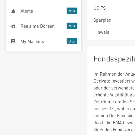
UCITS
Alerts
Sparplan
Realtime Börsen
Hinweis
My Markets
Fondsspezif
Im Rahmen der Anlag
Derivate investiert
oder der verwendete
erhöhte Volatilität a
Zeiträume großen S
ausgesetzt, wobei au
können.Die Fondsbe
durch die FMA bewil
35 % des Fondsverm