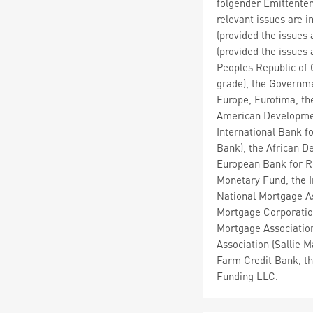
folgender Emittente
relevant issues are 
(provided the issues
(provided the issues
Peoples Republic of 
grade), the Governme
Europe, Eurofima, th
American Developmen
International Bank f
Bank), the African D
European Bank for Re
Monetary Fund, the I
National Mortgage A
Mortgage Corporatio
Mortgage Association
Association (Sallie 
Farm Credit Bank, th
Funding LLC.