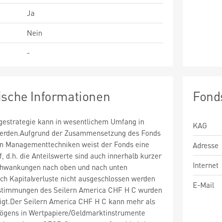
Ja
Nein
-
ische Informationen
Fond
estrategie kann in wesentlichem Umfang in
KAG
 werden.Aufgrund der Zusammensetzung des Fonds
n Managementtechniken weist der Fonds eine
Adresse
uf, d.h. die Anteilswerte sind auch innerhalb kurzer
Internet
chwankungen nach oben und nach unten
ch Kapitalverluste nicht ausgeschlossen werden
E-Mail
stimmungen des Seilern America CHF H C wurden
ligt.Der Seilern America CHF H C kann mehr als
ögens in Wertpapiere/Geldmarktinstrumente