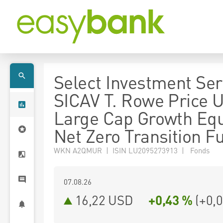
Select Investment Seri
SICAV T. Rowe Price 
Large Cap Growth Equ
Net Zero Transition F
WKN A2QMUR | ISIN LU2095273913 | Fonds
07.08.26
16,22 USD
+0,43 %
(
+0,