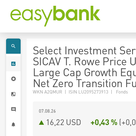
Select Investment Seri
SICAV T. Rowe Price 
Large Cap Growth Equ
Net Zero Transition F
WKN A2QMUR | ISIN LU2095273913 | Fonds
07.08.26
16,22 USD
+0,43 %
(
+0,