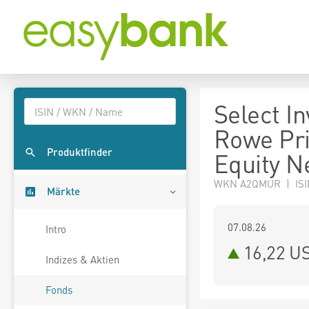
Select In
Rowe Pri
Produktfinder
Equity N
WKN A2QMUR | ISI
Märkte
07.08.26
Intro
16,22 U
Indizes & Aktien
Fonds