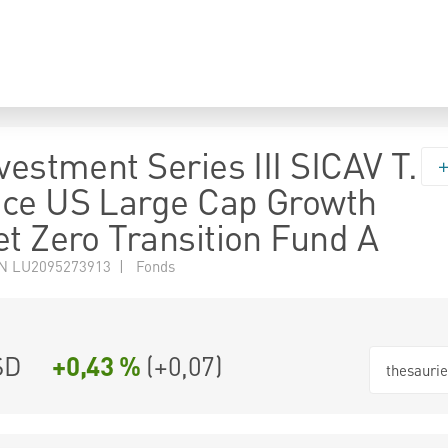
vestment Series III SICAV T.
ce US Large Cap Growth
et Zero Transition Fund A
N LU2095273913 | Fonds
SD
+0,43 %
(
+0,07
)
thesauri