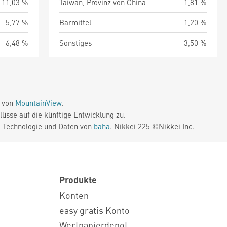
11,03 %
Taiwan, Provinz von China
1,81 %
5,77 %
Barmittel
1,20 %
6,48 %
Sonstiges
3,50 %
e von
MountainView
.
üsse auf die künftige Entwicklung zu.
. Technologie und Daten von
baha
. Nikkei 225 ©Nikkei Inc.
Produkte
Konten
easy gratis Konto
Wertpapierdepot