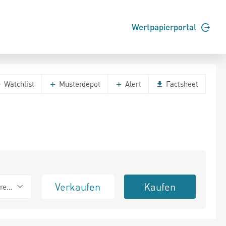
Wertpapierportal
Watchlist
Musterdepot
Alert
Factsheet
Verkaufen
Kaufen
erend