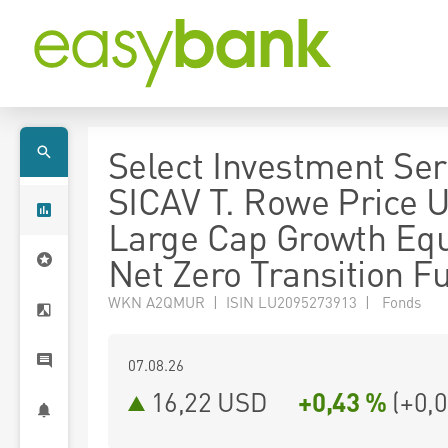
Select Investment Seri
SICAV T. Rowe Price 
Large Cap Growth Equ
Net Zero Transition F
WKN A2QMUR | ISIN LU2095273913 | Fonds
07.08.26
16,22 USD
+0,43 %
(
+0,