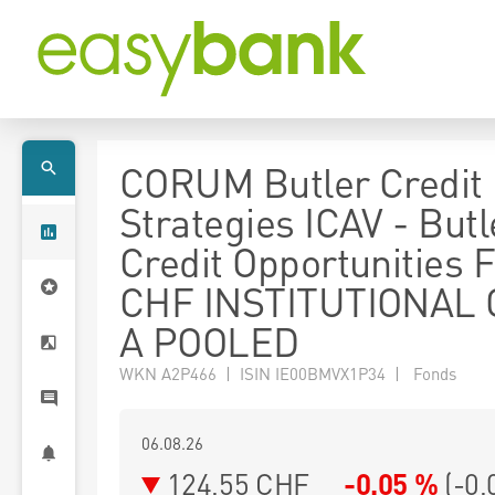
CORUM Butler Credit
Strategies ICAV - Butl
Credit Opportunities 
CHF INSTITUTIONAL
A POOLED
WKN A2P466 | ISIN IE00BMVX1P34 | Fonds
06.08.26
124,55 CHF
-0,05 %
(
-0,