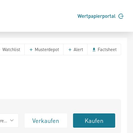
Wertpapierportal
Watchlist
Musterdepot
Alert
Factsheet
Verkaufen
Kaufen
erend