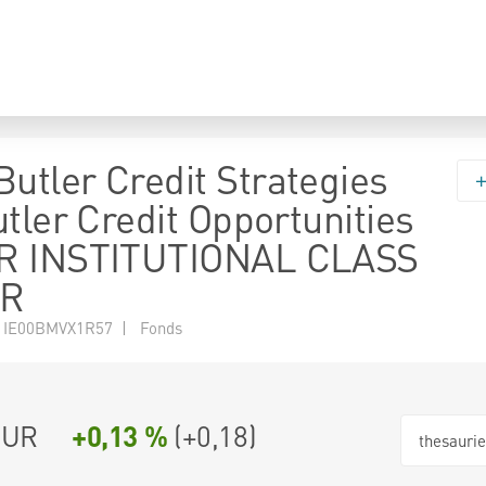
tler Credit Strategies
tler Credit Opportunities
R INSTITUTIONAL CLASS
R
 IE00BMVX1R57 | Fonds
EUR
+0,13 %
(
+0,18
)
thesauri