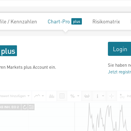
file / Kennzahlen
Chart-Pro
Risikomatrix
Login
Sie haben n
hren Markets plus Account ein.
Jetzt regist