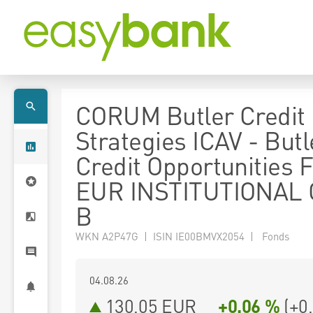
CORUM Butler Credit
Strategies ICAV - Butl
Credit Opportunities 
EUR INSTITUTIONAL
B
WKN A2P47G | ISIN IE00BMVX2054 | Fonds
04.08.26
130,05 EUR
+0,06 %
(
+0