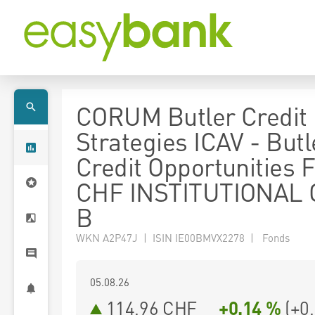
CORUM Butler Credit
Strategies ICAV - Butl
Credit Opportunities 
CHF INSTITUTIONAL
B
WKN A2P47J | ISIN IE00BMVX2278 | Fonds
05.08.26
114,96 CHF
+0,14 %
(
+0