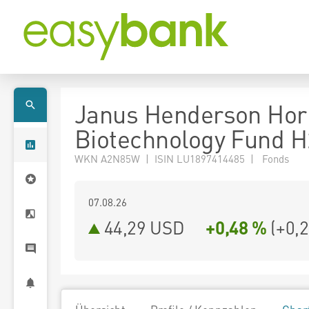
Janus Henderson Hor
Biotechnology Fund 
WKN A2N85W | ISIN LU1897414485 | Fonds
07.08.26
44,29 USD
+0,48 %
(
+0,