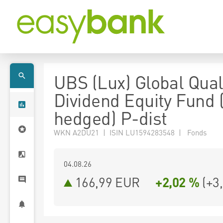
UBS (Lux) Global Qual
Dividend Equity Fund
hedged) P-dist
WKN A2DU21 | ISIN LU1594283548 | Fonds
04.08.26
166,99 EUR
+2,02 %
(
+3