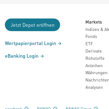
Markets
Jetzt Depot eröffnen
Indizes & A
Fonds
Wertpapierportal Login
ETF
Derivate
eBanking Login
Rohstoffe
Anleihen
Währungen 
Nachrichte
Analysen
easybank
BAWAG
BAWAG Group