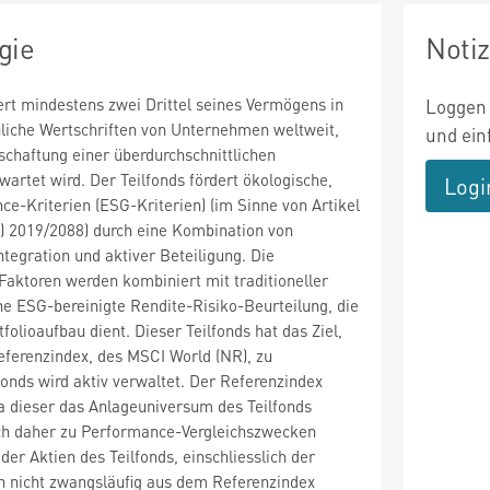
gie
Noti
iert mindestens zwei Drittel seines Vermögens in
Loggen 
liche Wertschriften von Unternehmen weltweit,
und ein
schaftung einer überdurchschnittlichen
wartet wird. Der Teilfonds fördert ökologische,
Logi
ce-Kriterien (ESG-Kriterien) (im Sinne von Artikel
) 2019/2088) durch eine Kombination von
tegration und aktiver Beteiligung. Die
aktoren werden kombiniert mit traditioneller
ne ESG-bereinigte Rendite-Risiko-Beurteilung, die
tfolioaufbau dient. Dieser Teilfonds hat das Ziel,
eferenzindex, des MSCI World (NR), zu
fonds wird aktiv verwaltet. Der Referenzindex
a dieser das Anlageuniversum des Teilfonds
ich daher zu Performance-Vergleichszwecken
 der Aktien des Teilfonds, einschliesslich der
h nicht zwangsläufig aus dem Referenzindex