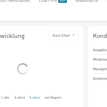
file / Kennzahlen
Chart-Pro
Risikomatrix
twicklung
Kond
Kurs-Chart
Ausgabe
Mindest
Managem
Annahme
1 Jahr
3 Jahre
5 Jahre
seit Beginn