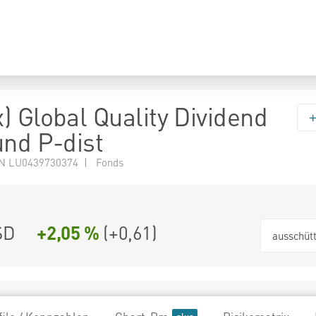
) Global Quality Dividend
und P-dist
N LU0439730374 | Fonds
SD
+2,05 %
(
+0,61
)
ausschüt