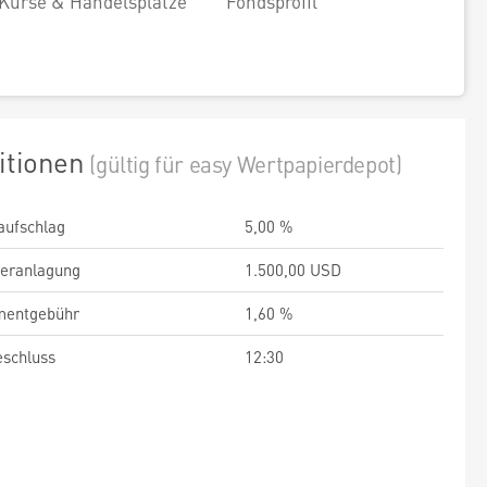
Kurse & Handelsplätze
Fondsprofil
itionen
(gültig für easy Wertpapierdepot)
aufschlag
5,00 %
veranlagung
1.500,00 USD
entgebühr
1,60 %
schluss
12:30