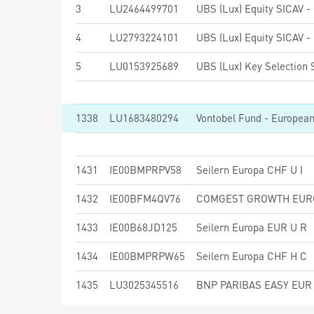
3
LU2464499701
4
LU2793224101
5
LU0153925689
1338
LU1683480294
Vontobel Fund - Europea
1431
IE00BMPRPV58
Seilern Europa CHF U I
1432
IE00BFM4QV76
1433
IE00B68JD125
Seilern Europa EUR U R
1434
IE00BMPRPW65
Seilern Europa CHF H C
1435
LU3025345516