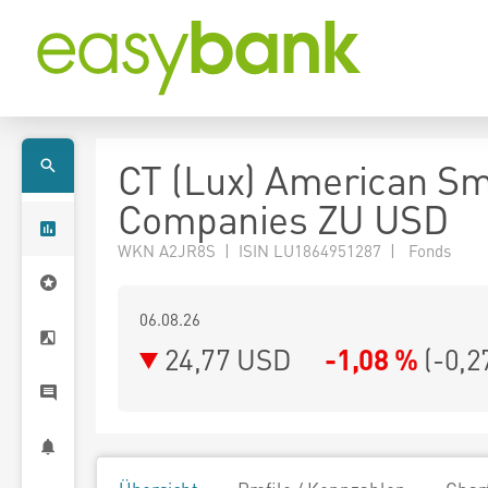
CT (Lux) American Sm
Companies ZU USD
WKN A2JR8S | ISIN LU1864951287 | Fonds
06.08.26
24,77 USD
-1,08 %
(
-0,2