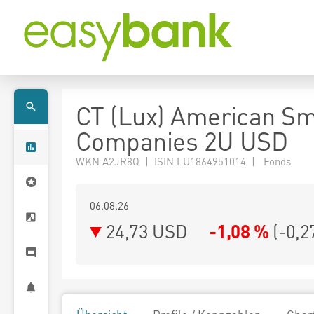
CT (Lux) American Sm
Companies 2U USD
WKN A2JR8Q | ISIN LU1864951014 | Fonds
06.08.26
24,73 USD
-1,08 %
(
-0,2