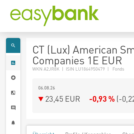
CT (Lux) American Sm
Companies 1E EUR
WKN A2JR8K | ISIN LU1864950479 | Fonds
06.08.26
23,45 EUR
-0,93 %
(
-0,2