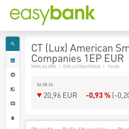
CT (Lux) American Sm
Companies 1EP EUR
WKN A2JR8L | ISIN LU1864950636 | Fonds
06.08.26
20,96 EUR
-0,93 %
(
-0,2