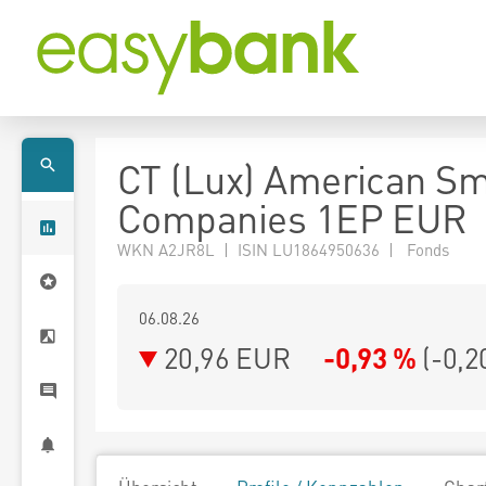
CT (Lux) American Sm
Companies 1EP EUR
WKN A2JR8L | ISIN LU1864950636 | Fonds
06.08.26
20,96 EUR
-0,93 %
(
-0,2