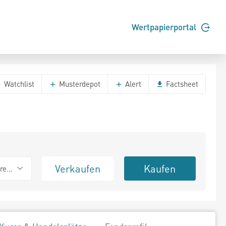
Wertpapierportal
Watchlist
Musterdepot
Alert
Factsheet
Verkaufen
Kaufen
erend