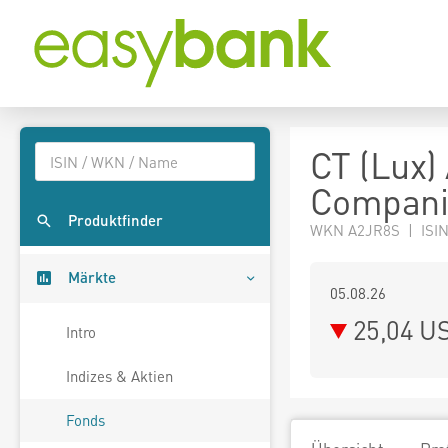
CT (Lux)
Compani
Produktfinder
WKN A2JR8S | ISIN
Märkte
05.08.26
25,04 U
Intro
Indizes & Aktien
Fonds