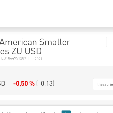
 American Smaller
es ZU USD
 LU1864951287 | Fonds
SD
-0,50 %
(
-0,13
)
thesauri