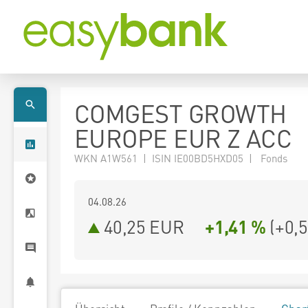
COMGEST GROWTH
EUROPE EUR Z ACC
WKN A1W561 | ISIN IE00BD5HXD05 | Fonds
04.08.26
40,25 EUR
+1,41 %
(
+0,