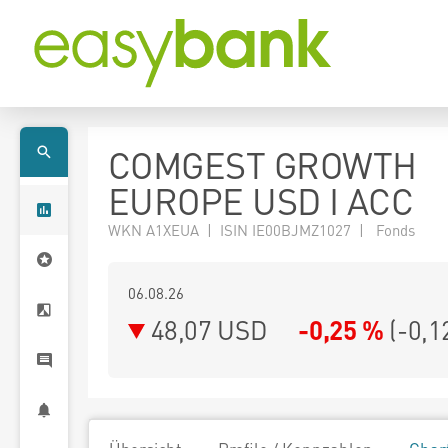
COMGEST GROWTH
EUROPE USD I ACC
WKN A1XEUA | ISIN IE00BJMZ1027 | Fonds
06.08.26
48,07 USD
-0,25 %
(
-0,1