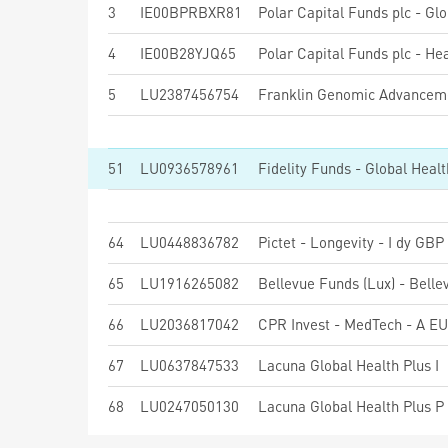
3
IE00BPRBXR81
4
IE00B28YJQ65
5
LU2387456754
Franklin Genomic Advanceme
51
LU0936578961
Fidelity Funds - Global Heal
64
LU0448836782
Pictet - Longevity - I dy GBP
65
LU1916265082
66
LU2036817042
CPR Invest - MedTech - A EU
67
LU0637847533
Lacuna Global Health Plus I
68
LU0247050130
Lacuna Global Health Plus P