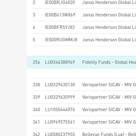
2
IE00BRJG6X20
Janus Henderson Global Li
3
IE00B613WX69
Janus Henderson Global L
4
IE00BFRSYJ83
Janus Henderson Global L
5
IE000RUGMMJ8
Janus Henderson Global L
256
LU0346388969
Fidelity Funds - Global H
338
LU0329630130
Variopartner SICAV - MIV 
339
LU0329630999
Variopartner SICAV - MIV 
340
LU1050446076
Variopartner SICAV - MIV
341
LU0969575561
Variopartner SICAV - MIV 
342
LU0580237955