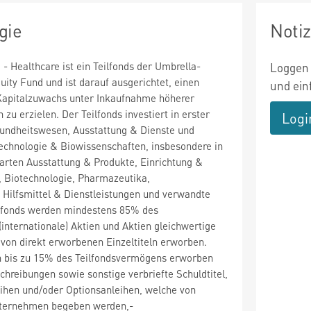
gie
Noti
- Healthcare ist ein Teilfonds der Umbrella-
Loggen 
ity Fund und ist darauf ausgerichtet, einen
und ein
 Kapitalzuwachs unter Inkaufnahme höherer
n zu erzielen. Der Teilfonds investiert in erster
Logi
sundheitswesen, Ausstattung & Dienste und
echnologie & Biowissenschaften, insbesondere in
rten Ausstattung & Produkte, Einrichtung &
, Biotechnologie, Pharmazeutika,
 Hilfsmittel & Dienstleistungen und verwandte
ilfonds werden mindestens 85% des
internationale) Aktien und Aktien gleichwertige
von direkt erworbenen Einzeltiteln erworben.
 bis zu 15% des Teilfondsvermögens erworben
chreibungen sowie sonstige verbriefte Schuldtitel,
ihen und/oder Optionsanleihen, welche von
nternehmen begeben werden,-