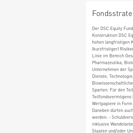
Fondsstrate
Der DSC Equity Fund 
Konstruktion DSC Equ
hohen langfristigen
(kurzfristiger) Risike
Linie im Bereich Ge
Pharmazeutika, Biot
Unternehmen der Spa
Dienste, Technologie
Biowissenschaftliche
Sparten. Für den Te
Teilfondsvermögens (
Wertpapiere in Form 
Daneben dürfen auch
werden: - Schuldvers
inklusive Wandelanle
Staaten und/oder U