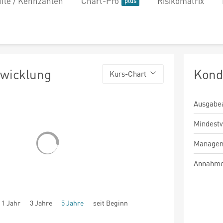
file / Kennzahlen
Chart-Pro
Risikomatrix
twicklung
Kond
Kurs-Chart
Ausgabe
Mindest
Managem
Annahme
1 Jahr
3 Jahre
5 Jahre
seit Beginn