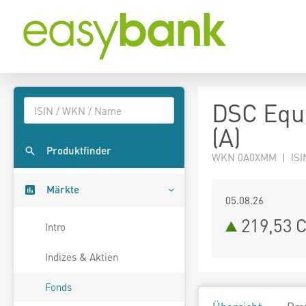
DSC Equi
(A)
Produktfinder
WKN 0A0XMM | ISI
Märkte
05.08.26
219,53 
Intro
Indizes & Aktien
Fonds