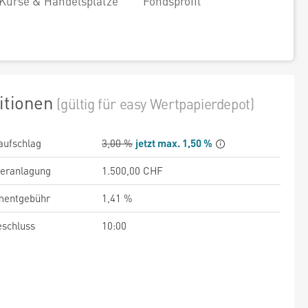
Kurse & Handelsplätze
Fondsprofil
itionen
(gültig für easy Wertpapierdepot)
aufschlag
3,00 %
jetzt max. 1,50 %
veranlagung
1.500,00 CHF
entgebühr
1,41 %
schluss
10:00