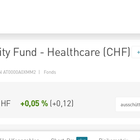
ty Fund - Healthcare (CHF)
N AT0000A0XMM2 | Fonds
CHF
+0,05 %
(
+0,12
)
ausschüt