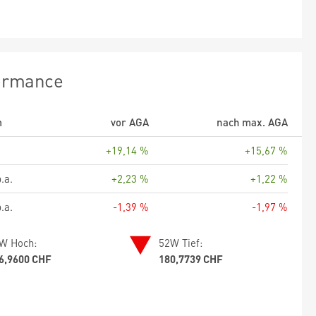
ormance
m
vor AGA
nach max. AGA
+19,14 %
+15,67 %
.a.
+2,23 %
+1,22 %
.a.
-1,39 %
-1,97 %
W Hoch:
52W Tief:
6,9600 CHF
180,7739 CHF