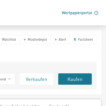
Wertpapierportal
Watchlist
Musterdepot
Alert
Factsheet
Verkaufen
Kaufen
tend