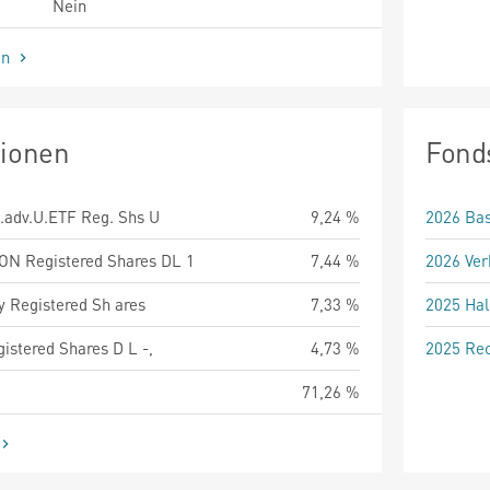
Nein
en
tionen
Fond
.adv.U.ETF Reg. Shs U
9,24 %
2026 Bas
 Registered Shares DL 1
7,44 %
2026 Ver
y Registered Sh ares
7,33 %
2025 Hal
istered Shares D L -,
4,73 %
2025 Rec
71,26 %