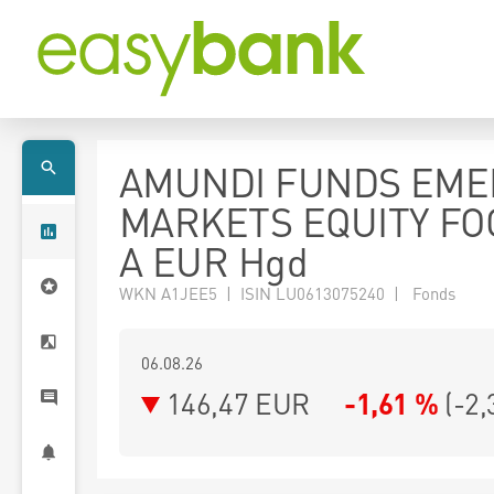
AMUNDI FUNDS EME
MARKETS EQUITY FO
A EUR Hgd
WKN A1JEE5 | ISIN LU0613075240 | Fonds
06.08.26
146,47 EUR
-1,61 %
(
-2,