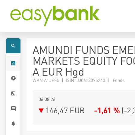
AMUNDI FUNDS EME
MARKETS EQUITY FO
A EUR Hgd
WKN A1JEE5 | ISIN LU0613075240 | Fonds
06.08.26
146,47 EUR
-1,61 %
(
-2,