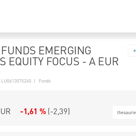
 FUNDS EMERGING
 EQUITY FOCUS - A EUR
 LU0613075240 | Fonds
EUR
-1,61 %
(
-2,39
)
thesauri