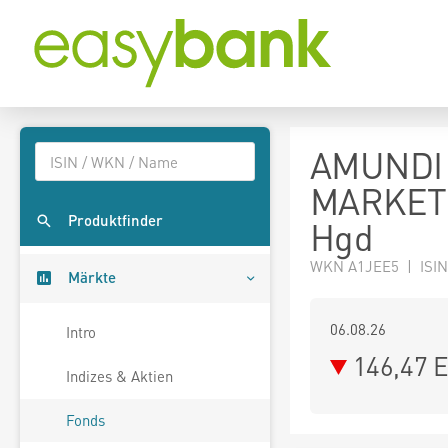
AMUNDI
MARKETS
Produktfinder
Hgd
WKN A1JEE5 | ISIN
Märkte
06.08.26
Intro
146,47 
Indizes & Aktien
Fonds