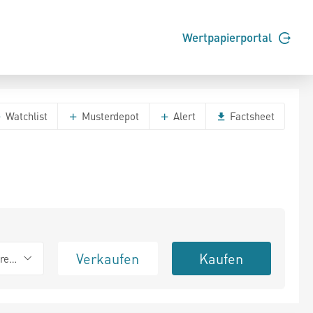
Wertpapierportal
Watchlist
Musterdepot
Alert
Factsheet
Verkaufen
Kaufen
erend