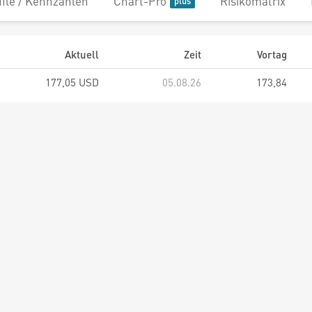
file / Kennzahlen
Chart-Pro
Risikomatrix
Aktuell
Zeit
Vortag
177,05 USD
05.08.26
173,84