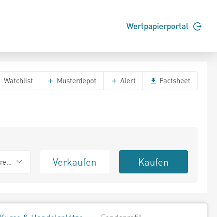
Wertpapierportal
Watchlist
Musterdepot
Alert
Factsheet
Verkaufen
Kaufen
erend