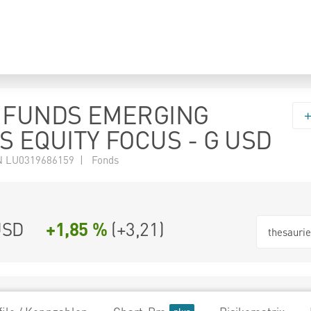
 FUNDS EMERGING
 EQUITY FOCUS - G USD
N LU0319686159 | Fonds
USD
+1,85 %
(
+3,21
)
thesauri