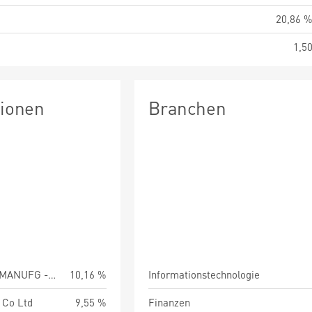
20,86 
1,5
tionen
Branchen
TAIWAN SEMICOND MANUFG -TSMC
10,16 %
Informationstechnologie
 Co Ltd
9,55 %
Finanzen