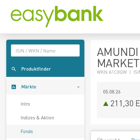
AMUNDI
MARKETS
Produktfinder
WKN A1C8QW | ISI
Märkte
05.08.26
211,30 
Intro
Indizes & Aktien
Fonds