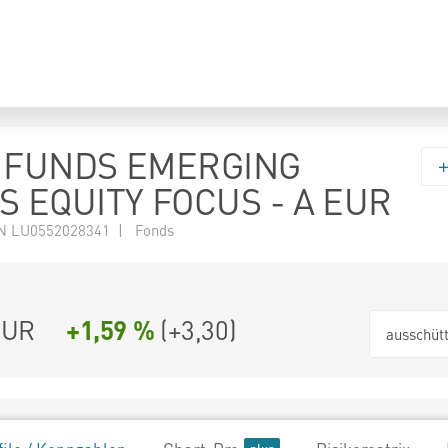
 FUNDS EMERGING
 EQUITY FOCUS - A EUR
N LU0552028341 | Fonds
EUR
+1,59 %
(
+3,30
)
ausschüt