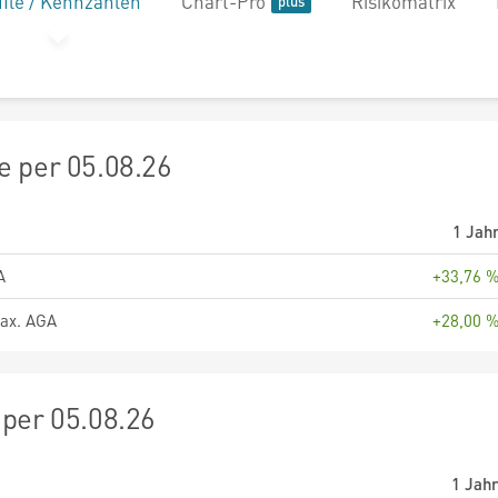
file / Kennzahlen
Chart-Pro
Risikomatrix
 per 05.08.26
1 Jah
A
+33,76 
ax. AGA
+28,00 
per 05.08.26
1 Jah