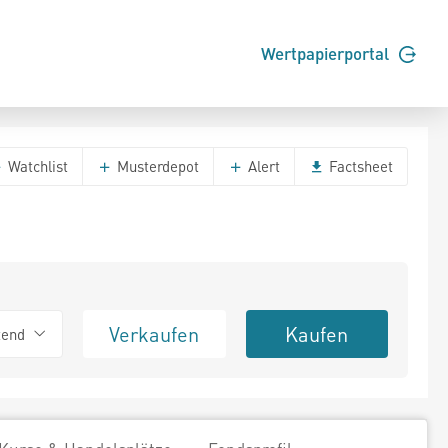
Wertpapierportal
Watchlist
Musterdepot
Alert
Factsheet
Verkaufen
Kaufen
tend