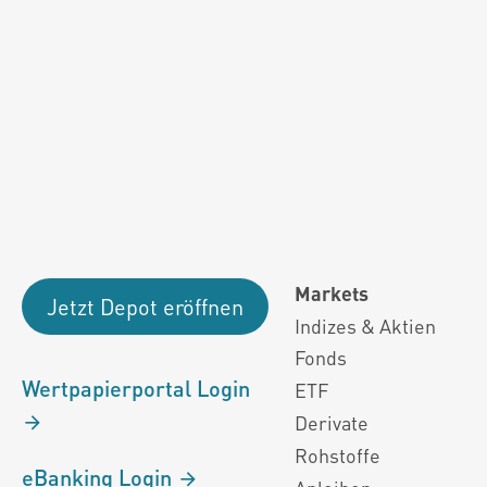
Fondsdaten und g
Performanceergebnisse der Vergange
Alle Kursinformationen sind nach den Bestimmung
Markets
Jetzt Depot eröffnen
Indizes & Aktien
Fonds
Wertpapierportal Login
ETF
Derivate
Rohstoffe
eBanking Login