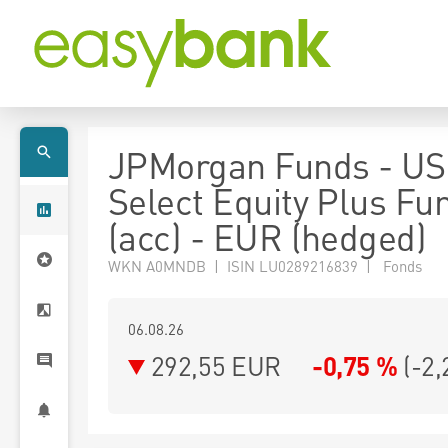
JPMorgan Funds - US
Select Equity Plus Fu
(acc) - EUR (hedged)
WKN A0MNDB | ISIN LU0289216839 | Fonds
06.08.26
292,55 EUR
-0,75 %
(
-2,