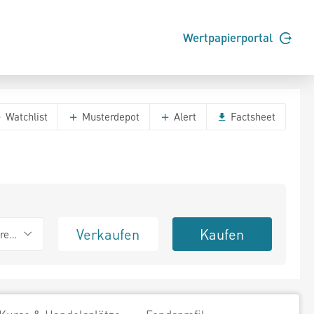
Wertpapierportal
Watchlist
Musterdepot
Alert
Factsheet
Verkaufen
Kaufen
erend