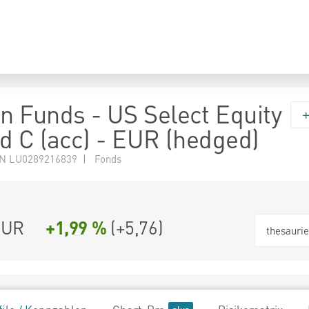
 Funds - US Select Equity
d C (acc) - EUR (hedged)
N LU0289216839 | Fonds
EUR
+1,99 %
(
+5,76
)
thesauri