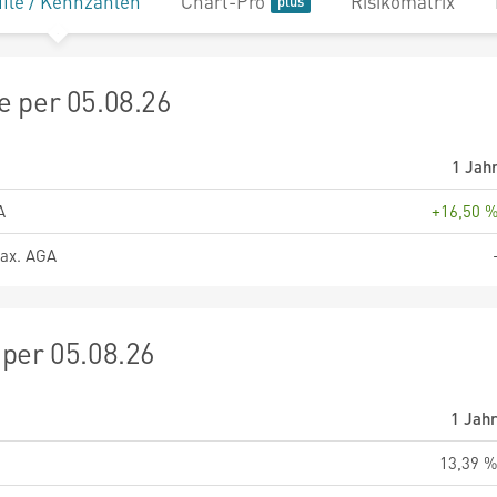
file / Kennzahlen
Chart-Pro
Risikomatrix
 per 05.08.26
1 Jah
A
+16,50 
ax. AGA
per 05.08.26
1 Jah
13,39 