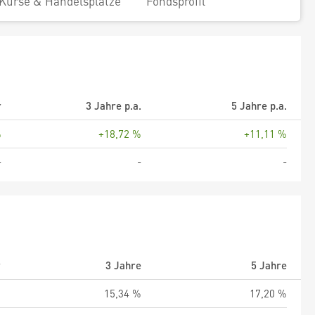
Kurse & Handelsplätze
Fondsprofil
r
3 Jahre p.a.
5 Jahre p.a.
%
+18,72 %
+11,11 %
-
-
-
r
3 Jahre
5 Jahre
%
15,34 %
17,20 %