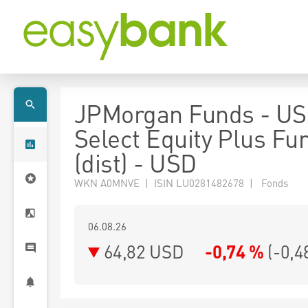
JPMorgan Funds - US
Select Equity Plus Fu
(dist) - USD
WKN A0MNVE | ISIN LU0281482678 | Fonds
06.08.26
64,82 USD
-0,74 %
(
-0,4