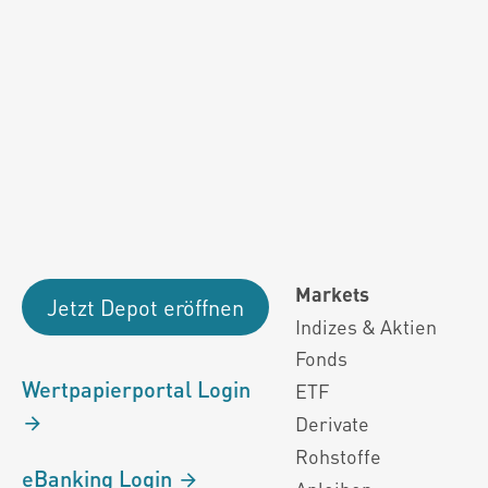
Fondsdaten und g
Performanceergebnisse der Vergange
Alle Kursinformationen sind nach den Bestimmung
Markets
Jetzt Depot eröffnen
Indizes & Aktien
Fonds
Wertpapierportal Login
ETF
Derivate
Rohstoffe
eBanking Login