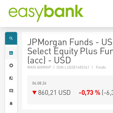
JPMorgan Funds - US
Select Equity Plus Fun
(acc) - USD
WKN A0MNVP | ISIN LU0281485341 | Fonds
06.08.26
860,21 USD
-0,73 %
(
-6,