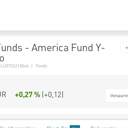
 Funds - America Fund Y-
o
 LU0755218046 | Fonds
UR
+0,27 %
(
+0,12
)
thesauri