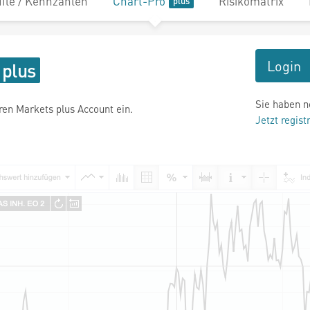
file / Kennzahlen
Chart-Pro
Risikomatrix
Login
Sie haben n
hren Markets plus Account ein.
Jetzt regist