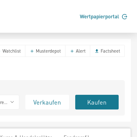
Wertpapierportal
Watchlist
Musterdepot
Alert
Factsheet
Verkaufen
Kaufen
erend